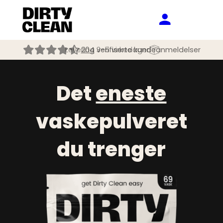
Levering 3-5 virkedager
Det
eneste
vaskepulveret
du trenger