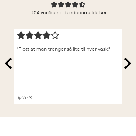
204
verifiserte kundeanmeldelser
ng og
"Flott at man trenger så lite til hver vask."
"Vel
k."
ikke
Jytte S.
Char